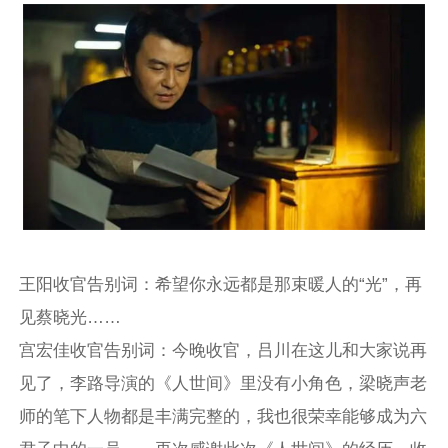
王阳收官告别词：希望你永远都是那束暖人的“光”，再
见蔡晓光……
宫宏佳收官告别词：今晚收官，吕川在这儿和大家说再
见了，李路导演的《人世间》里没有小角色，梁晓声老
师的笔下人物都是丰满完整的，我也很荣幸能够成为六