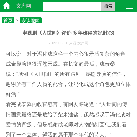
文库网
搜索
首页
>
杂谈趣闻
电视剧《人世间》评价(多年难得的好剧)(3)
2023-05-16 来源:文库网
可以说，对于冯化成这样一个内心很矛盾复杂的角色，
成泰燊演绎得浑然天成。在长文的最后，成泰燊
说：“感谢《人世间》的所有遇见，感恩导演的信任，
谢谢所有工作人员的配合，让冯化成这个角色更加立体
鲜活!”
看完成泰燊的收官感言，有网友评论道：“人世间的诗
情画意最终还是败给了柴米油盐，虽然感叹于冯化成对
爱情的背叛，但是感谢成老师对人物的刻画!让我们看
到了一个立体、鲜活的属于那个年代的诗人。”