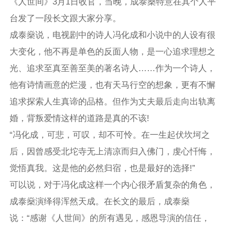
《人世间》3月1日收官，当晚，成泰燊特意在其个人平
台发了一段长文跟大家分享。
成泰燊说，电视剧中的诗人冯化成和小说中的人设有很
大变化，他不再是单色的反面人物，是一心追求理想之
光、追求至真至善至美的著名诗人……作为一个诗人，
他有诗情画意的烂漫，也有天马行空的想象，更有不懈
追求探索人生真谛的品格。但作为丈夫最后走向出轨离
婚，背叛爱情这样的道路是真的不该!
“冯化成，可悲，可叹，却不可怜。在一生起伏坎坷之
后，因曾感受北坨寺无上清凉而归入佛门，虔心忏悔，
觉悟真我。这是他的必然归宿，也是最好的选择!”
可以说，对于冯化成这样一个内心很矛盾复杂的角色，
成泰燊演绎得浑然天成。在长文的最后，成泰燊
说：“感谢《人世间》的所有遇见，感恩导演的信任，