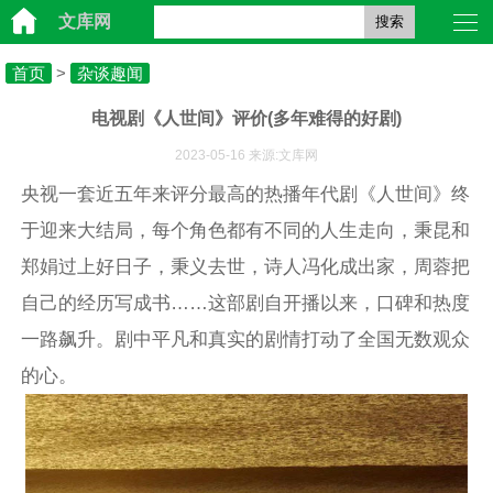
文库网
搜索
首页
>
杂谈趣闻
电视剧《人世间》评价(多年难得的好剧)
2023-05-16 来源:文库网
央视一套近五年来评分最高的热播年代剧《人世间》终
于迎来大结局，每个角色都有不同的人生走向，秉昆和
郑娟过上好日子，秉义去世，诗人冯化成出家，周蓉把
自己的经历写成书……这部剧自开播以来，口碑和热度
一路飙升。剧中平凡和真实的剧情打动了全国无数观众
的心。