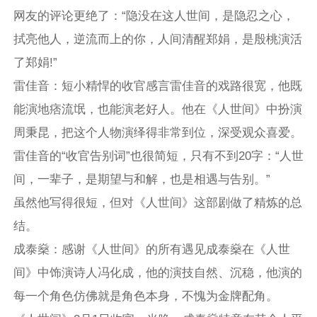
网友的评论更绝了：“隐没在这人世间，是隐忍之心，
拭亮他人，逆流而上的你，人间清醒郑娟，是殷桃演活
了郑娟!”
雷佳音：短小精悍的收官感言雷佳音的戏路很宽，他既
能演地痞流氓，也能演老好人。他在《人世间》中扮演
周秉昆，把这个人物演绎得非常到位，深受观众喜爱。
雷佳音的“收官告别词”也很简短，只有不到20字：“人世
间，一辈子，是期望与和解，也是相遇与告别。”
虽然他写得很短，但对《人世间》这部剧做了精炼的总
结。
成泰燊：感谢《人世间》的所有遇见成泰燊在《人世
间》中饰演诗人冯化成，他的演技自然、沉稳，他演的
每一个角色仿佛就是角色本身，不愧为金牌配角。