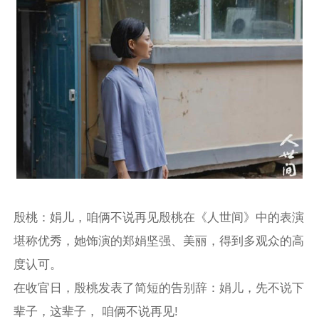
殷桃：娟儿，咱俩不说再见殷桃在《人世间》中的表演
堪称优秀，她饰演的郑娟坚强、美丽，得到多观众的高
度认可。
在收官日，殷桃发表了简短的告别辞：娟儿，先不说下
辈子，这辈子， 咱俩不说再见!