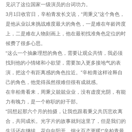
见识了这位国家一级演员的台词功力。
3月1日收官日，辛柏青发长文说，“周秉义”这个角色，
是他从业以来挑战难度最大的角色，一是难在年龄跨度
上，二是难在人物刻画上，他在最初找准角色定位的时
候费了很多心思。
“这么一个抽象理想的角色，需要让观众共情，我必须
找到他的小情绪和小欲望，需要加入更多接地气的表
演，把这个有距离感的角色拉近。”辛柏青这样诠释自
己的角色，他觉得虽然很难但很有成就感。
在辛柏青看来，周秉义兢兢业业，没有虚度光阴，有能
力有魄力，是一个称职的好干部。
“回想起那六个月的拍摄，让我也跟着秉义共历悲欢离
合，共同成长。光字片的故事就到这里了，但是我们的
生活还在继续，花自向阳开，烟火百态更暖!”辛柏青最