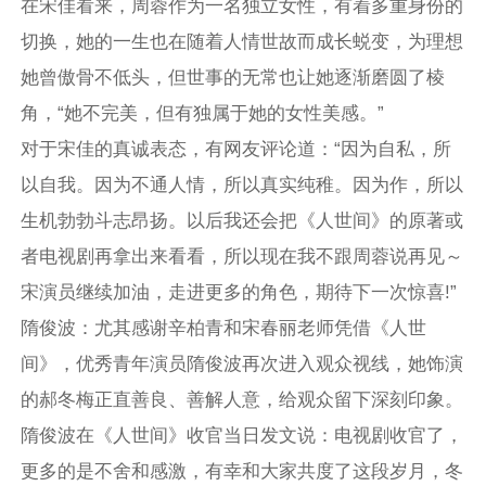
在宋佳看来，周蓉作为一名独立女性，有着多重身份的
切换，她的一生也在随着人情世故而成长蜕变，为理想
她曾傲骨不低头，但世事的无常也让她逐渐磨圆了棱
角，“她不完美，但有独属于她的女性美感。”
对于宋佳的真诚表态，有网友评论道：“因为自私，所
以自我。因为不通人情，所以真实纯稚。因为作，所以
生机勃勃斗志昂扬。以后我还会把《人世间》的原著或
者电视剧再拿出来看看，所以现在我不跟周蓉说再见～
宋演员继续加油，走进更多的角色，期待下一次惊喜!”
隋俊波：尤其感谢辛柏青和宋春丽老师凭借《人世
间》，优秀青年演员隋俊波再次进入观众视线，她饰演
的郝冬梅正直善良、善解人意，给观众留下深刻印象。
隋俊波在《人世间》收官当日发文说：电视剧收官了，
更多的是不舍和感激，有幸和大家共度了这段岁月，冬