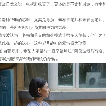
官当日发文说：电视剧收官了，更多的是不舍和感激，有幸
位老师帮助的感谢，尤其是导演、辛柏青老师和宋春丽老师
磨的，是所有剧组人员共同努力的结晶。
隋俊波认为，冬梅和秉义的相处模式让很多人羡慕，他们之
彼此在一起的决心，这种岁月静好的爱情极为珍贵!
香自苦寒来，希望大家都能一直幸福灿烂!”隋俊波最后写道
好演员能继续给我们奉献好的作品。