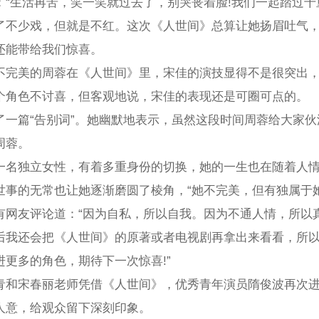
“生活再苦，笑一笑就过去了，别哭丧着脸!我们一起踏过千重
了不少戏，但就是不红。这次《人世间》总算让她扬眉吐气
还能带给我们惊喜。
不完美的周蓉在《人世间》里，宋佳的演技显得不是很突出
个角色不讨喜，但客观地说，宋佳的表现还是可圈可点的。
了一篇“告别词”。她幽默地表示，虽然这段时间周蓉给大家
周蓉。
一名独立女性，有着多重身份的切换，她的一生也在随着人
世事的无常也让她逐渐磨圆了棱角，“她不完美，但有独属于
有网友评论道：“因为自私，所以自我。因为不通人情，所以
后我还会把《人世间》的原著或者电视剧再拿出来看看，所
更多的角色，期待下一次惊喜!”
青和宋春丽老师凭借《人世间》，优秀青年演员隋俊波再次
人意，给观众留下深刻印象。