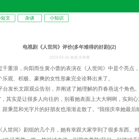
小短文
杂谈
小知识
电视剧《人世间》评价(多年难得的好剧)(2)
2023-05-16 来源:文库网
过千重浪，向阳而生黄小蕾的表演在《人世间》中是个亮点
个乐观、积极、豪爽的女性形象完全诠释出来了。
人平台发长文跟观众告别，并阐述了她理解的乔春燕这个角色
辣”，其实是让很多人向往的，别看她表面上大大咧咧，实则
，跟秉昆和光字片的好朋友也渐渐走散了。“我很庆幸她最后
《人世间》剧组的几个月，她有幸跟大家学到了很多东西。