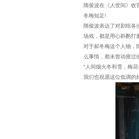
隋俊波在《人世间》收
冬梅知足!
隋俊波表达了对剧组各
场戏，都是用心斟酌打
对于郝冬梅这个人物，
么事情，都未曾动摇过
“人间烟火冬和雪，梅花
我们也祝愿这位低调的