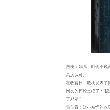
殷桃：娟儿，咱俩不说
高度认可。
在收官日，殷桃发表了
网友的评论更绝了：“
了郑娟!”
雷佳音：短小精悍的收