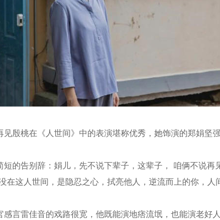
再见殷桃在《人世间》中的表演堪称优秀，她饰演的郑娟坚
简短的告别辞：娟儿，先不说下辈子，这辈子， 咱俩不说再见
隐没在这人世间，是隐忍之心，拭亮他人，逆流而上的你，人
官感言雷佳音的戏路很宽，他既能演地痞流氓，也能演老好