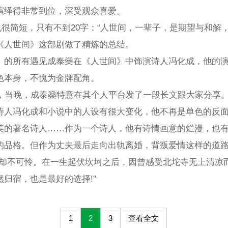
演绎得非常到位，深受观众喜爱。
也很简短，只有不到20字：“人世间，一辈子，是期望与和解
《人世间》这部剧做了精炼的总结。
》的所有遇见成泰燊在《人世间》中饰演诗人冯化成，他的
色本身，不愧为金牌配角。
官，当晚，成泰燊特意在其个人平台发了一段长文跟大家分享
诗人冯化成和小说中的人设有很大变化，他不再是单色的反
美的著名诗人……作为一个诗人，他有诗情画意的烂漫，也
的品格。但作为丈夫最后走向出轨离婚，背叛爱情这样的道路
，却不可怜。在一生起伏坎坷之后，因曾感受北坨寺无上清凉
归宿，也是最好的选择!”
1
2
3
查看全文