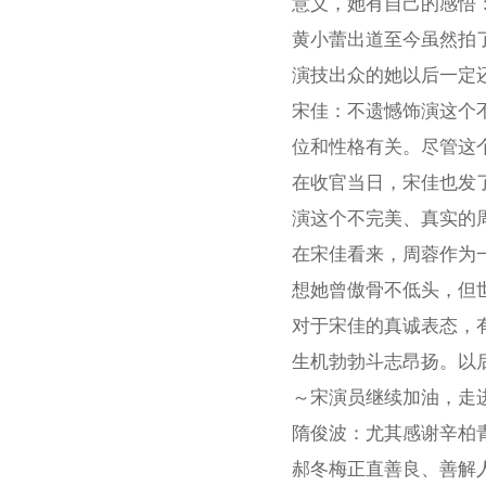
意义，她有自己的感悟：
黄小蕾出道至今虽然拍
演技出众的她以后一定
宋佳：不遗憾饰演这个
位和性格有关。尽管这
在收官当日，宋佳也发
演这个不完美、真实的
在宋佳看来，周蓉作为
想她曾傲骨不低头，但
对于宋佳的真诚表态，
生机勃勃斗志昂扬。以
～宋演员继续加油，走进
隋俊波：尤其感谢辛柏
郝冬梅正直善良、善解