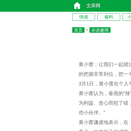
文库网
情感
爆料
首页
>
杂谈趣闻
黄小蕾：让我们一起踏
的把握非常到位，把一
3月1日，黄小蕾在个
黄小蕾认为，春燕的“
为利益、贪心而犯了错
些小伙伴。”
黄小蕾谦虚地表示，在