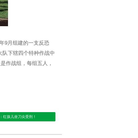
72年9月组建的一支反恐
，大队下辖四个特种作战中
位是作战组，每组五人，
：红孩儿坐刀尖受刑！