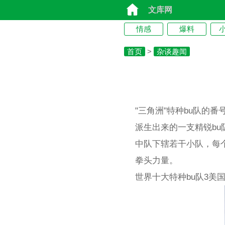
文库网
情感
爆料
首页
>
杂谈趣闻
"三角洲"特种bu队的番
派生出来的一支精锐b
中队下辖若干小队，每
拳头力量。
世界十大特种bu队3美国