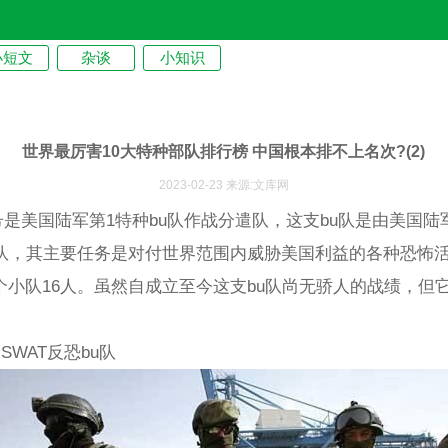
小短文
杂谈
小知识
世界最厉害10大特种部队排行榜 中国根本排不上名次?(2)
2023-02-23 来源:文库网
号是美国陆军第1特种bu队作战分遣队，这支bu队是由美国陆军
u队，其主要任务是对付世界范围内威胁美国利益的各种恐怖
个小队16人。虽然自成立至今这支bu队尚无骄人的战绩，但
SWAT反恐bu队