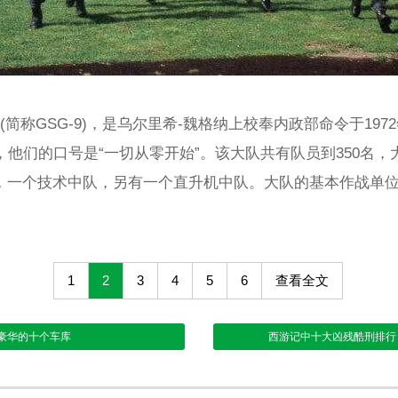
队(简称GSG-9)，是乌尔里希-魏格纳上校奉内政部命令于19
，他们的口号是“一切从零开始”。该大队共有队员到350名
，一个技术中队，另有一个直升机中队。大队的基本作战单
1
2
3
4
5
6
查看全文
豪华的十个车库
西游记中十大凶残酷刑排行