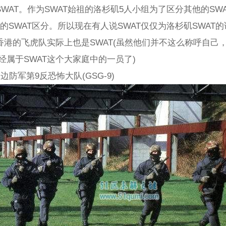
WAT。作为SWAT始祖的洛杉矶5人小组为了区分其他的SWA
家的SWAT区分。所以现在有人说SWAT仅仅为洛杉矶SWAT
港的飞虎队实际上也是SWAT(虽然他们并不这么称呼自己，
经属于SWAT这个大家庭中的一员了)
边防军第9反恐怖大队(GSG-9)