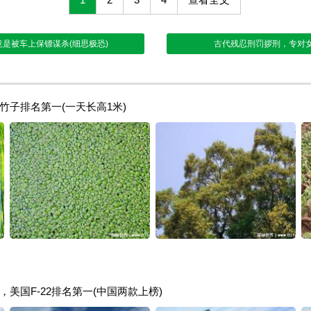
是被车上保镖谋杀(细思极恐)
古代残忍刑罚拶刑，专对
子排名第一(一天长高1米)
美国F-22排名第一(中国两款上榜)