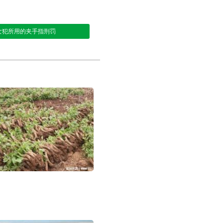
女犯所用的夹手指刑罚