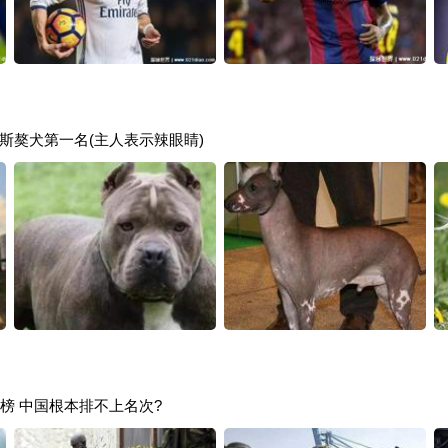
斯獒犬第一名(主人表示辣眼睛)
榜 中国根本排不上名次?