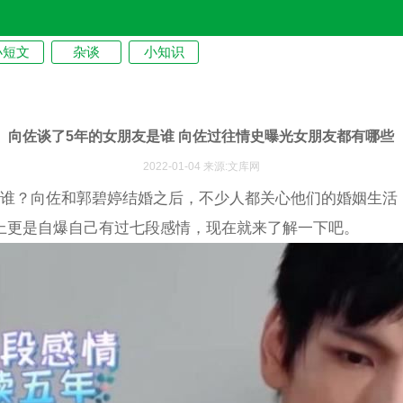
小短文
杂谈
小知识
向佐谈了5年的女朋友是谁 向佐过往情史曝光女朋友都有哪些
2022-01-04 来源:文库网
是谁？向佐和郭碧婷结婚之后，不少人都关心他们的婚姻生活
上更是自爆自己有过七段感情，现在就来了解一下吧。