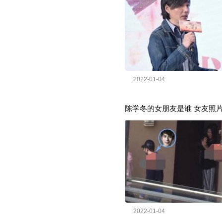
2022-01-04
陈学冬的女朋友是谁 女友照
2022-01-04