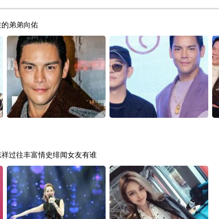
佐的弟弟向佑
志祥过往丰富情史绯闻女友有谁