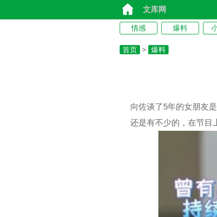
文库网
情感
爆料
首页
>
爆料
向佐谈了5年的女朋友
还是有不少的，在节目