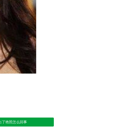
出了艳照怎么回事