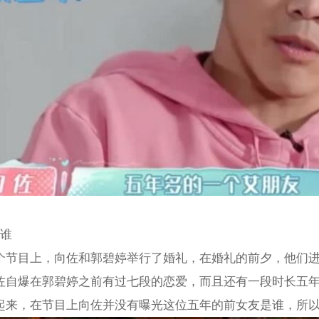
是谁
个节目上，向佐和郭碧婷举行了婚礼，在婚礼的前夕，他们
佐自爆在郭碧婷之前有过七段的恋爱，而且还有一段时长五
起来，在节目上向佐并没有曝光这位五年的前女友是谁，所