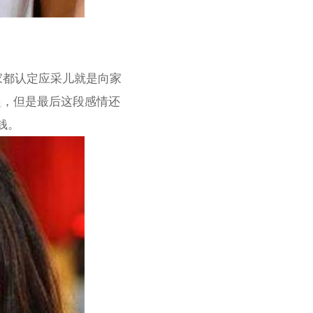
家都认定应采儿就是向家
起，但是最后这段感情还
钱。