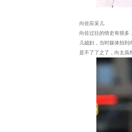
向佐应采儿
向佐过往的情史有很多
儿媳妇，当时媒体拍到
是不了了之了，向太虽