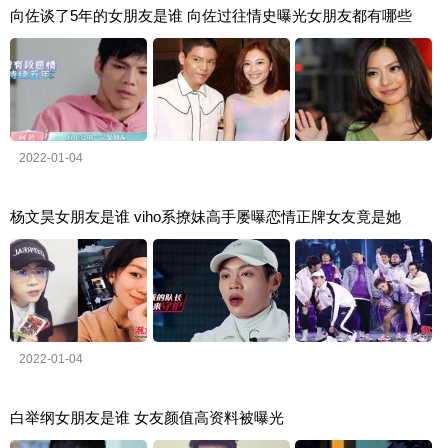
向佐谈了5年的女朋友是谁 向佐过往情史曝光女朋友都有哪些
2022-01-04
杨文昊女朋友是谁 viho系撩妹高手屡曝恋情正牌女友竟是她
2022-01-04
白举纲女朋友是谁 女友颜值高资料被曝光