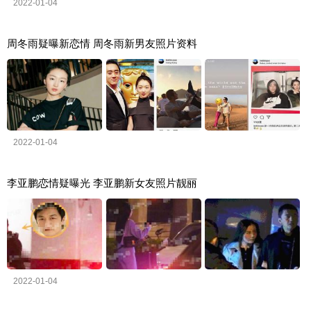
2022-01-04
周冬雨疑曝新恋情 周冬雨新男友照片资料
2022-01-04
李亚鹏恋情疑曝光 李亚鹏新女友照片靓丽
2022-01-04