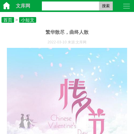
文库网
搜索
首页
>
小短文
繁华散尽，曲终人散
2022-03-10 来源:文库网