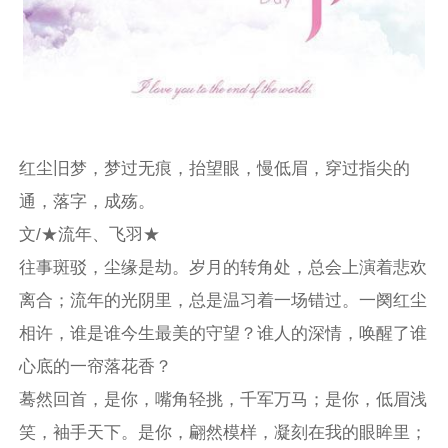
红尘旧梦，梦过无痕，抬望眼，慢低眉，穿过指尖的
通，落字，成殇。
文/★流年、飞羽★
往事斑驳，尘缘是劫。岁月的转角处，总会上演着悲欢
离合；流年的光阴里，总是温习着一场错过。一阕红尘
相许，谁是谁今生最美的守望？谁人的深情，唤醒了谁
心底的一帘落花香？
蓦然回首，是你，嘴角轻挑，千军万马；是你，低眉浅
笑，袖手天下。是你，翩然模样，凝刻在我的眼眸里；