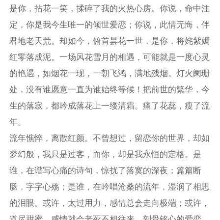
是你，拈花一笑，揉碎了我的火热心房。你说，命中注
定，你是我今生唯一的倾世爱恋；你说，此情无悔，伴
君地老天荒。却如今，俯首昙花一世，是你，将姹紫嫣
红零落成泥。一场风花雪月的相遇，可能就是一度心灵
的艳遇，如烟花一现，一朝飞鸿，满地残烟。灯火阑珊
处，没有谁愿意一直为谁始终等候！把前世的繁华，今
生的落寂，都吟成落花上一缕清霜。痛了花蕊，瘦了流
年。
流年憔悴，离散红颜。不曾想过，留恋你的世界，却如
梦幻般，我只是过客，而你，却是我永恒的定格。是
谁，在谱写心痛的诗句，惊扰了落寞的深夜；篇篇断
肠，字字心殇；是谁，在吟唱沧桑的流年，湿润了相思
的泪眼。或许，太过用力，感情总会走向极端；或许，
道尽甜蜜，感情就会老死不相往来。刻骨铭心的爱恋，