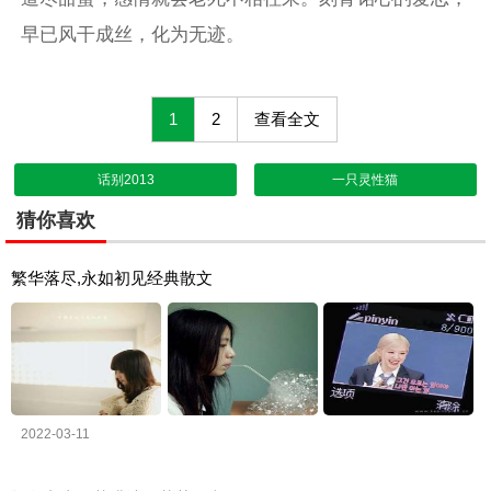
早已风干成丝，化为无迹。
1
2
查看全文
话别2013
一只灵性猫
猜你喜欢
繁华落尽,永如初见经典散文
2022-03-11