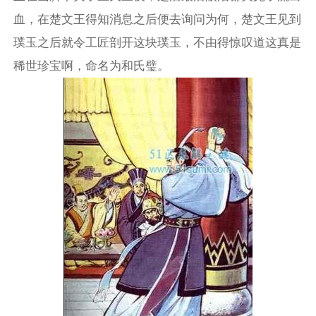
血，在楚文王得知消息之后便去询问为何，楚文王见到
璞玉之后就令工匠剖开这块璞玉，不由得惊叹道这真是
稀世珍宝啊，命名为和氏璧。