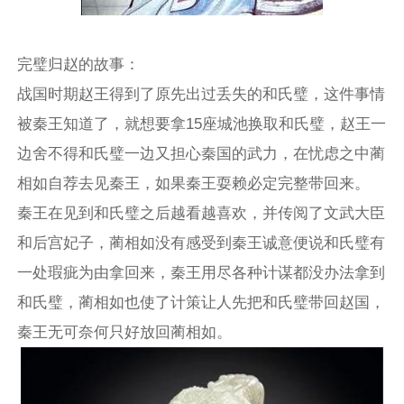
完璧归赵的故事：
战国时期赵王得到了原先出过丢失的和氏璧，这件事情
被秦王知道了，就想要拿15座城池换取和氏璧，赵王一
边舍不得和氏璧一边又担心秦国的武力，在忧虑之中蔺
相如自荐去见秦王，如果秦王耍赖必定完整带回来。
秦王在见到和氏璧之后越看越喜欢，并传阅了文武大臣
和后宫妃子，蔺相如没有感受到秦王诚意便说和氏璧有
一处瑕疵为由拿回来，秦王用尽各种计谋都没办法拿到
和氏璧，蔺相如也使了计策让人先把和氏璧带回赵国，
秦王无可奈何只好放回蔺相如。