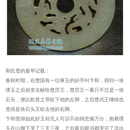
和氏璧的最早记载：
春秋时期，在楚国有一位琢玉的好手叫卞和，得到一块
璞玉之后就变去献给楚厉王，楚厉王一看只不过是一块
石头，便以欺君之罪砍下他的左脚，之后楚武王继续也
觉得是块石头又砍去他的右脚。
卞和觉得如此好玉却无人可识不由得悲痛万分，抱着璞
玉在山脚下哭了三天三夜，之后最后眼泪都哭完了流出