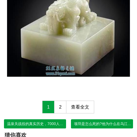
1
2
查看全文
温泉关战役的真实历史，7000人对阵30万(斯巴达勇士全部战死)
项羽是怎么死的?他为什么在乌江上自杀
猜你喜欢