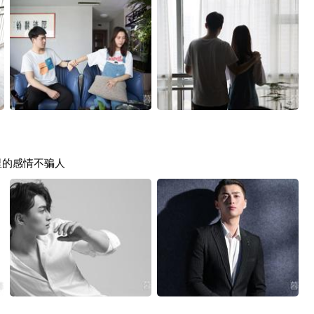
里的感情不骗人