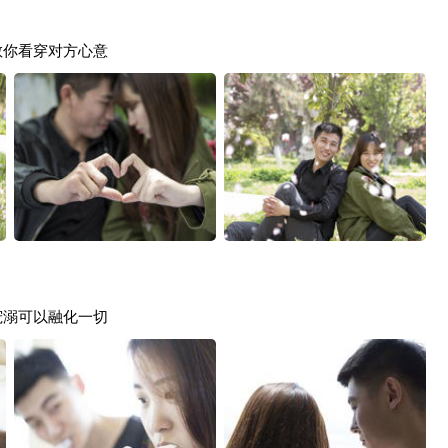
教你看穿对方心意
宠溺可以融化一切