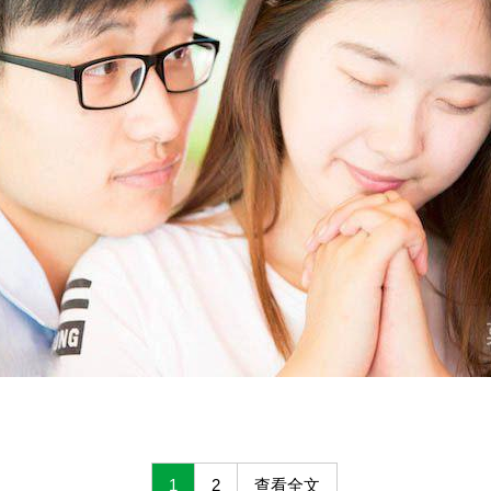
1
2
查看全文