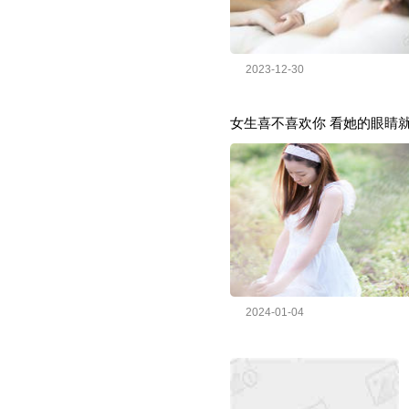
2023-12-30
女生喜不喜欢你 看她的眼睛
2024-01-04