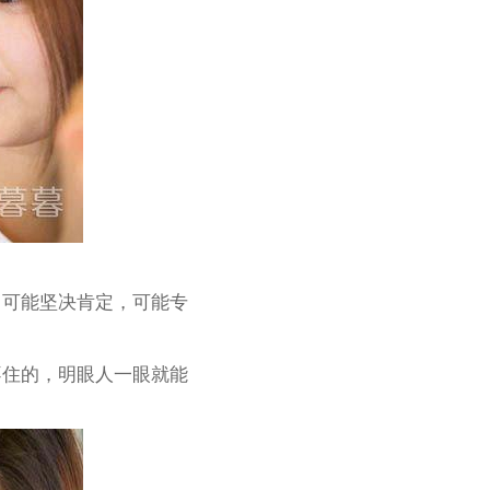
，可能坚决肯定，可能专
不住的，明眼人一眼就能