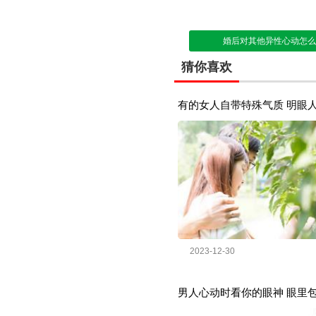
婚后对其他异性心动怎么
猜你喜欢
有的女人自带特殊气质 明眼
2023-12-30
男人心动时看你的眼神 眼里