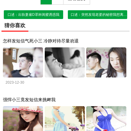
口述：出轨妻雇D罩杯闺蜜诱惑我
口述：突然发现老婆的秘密我想离婚
猜你喜欢
怎样发短信气死小三 冷静对待尽量劝退
2023-12-30
强悍小三竟发短信来挑衅我