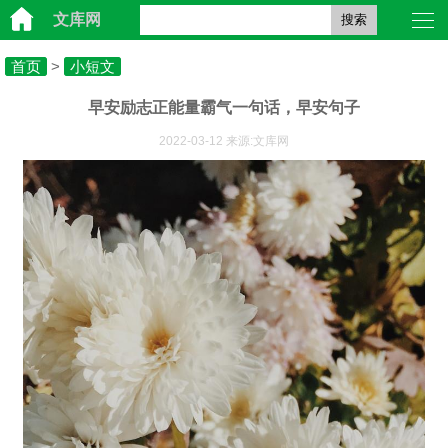
文库网
搜索
首页
>
小短文
早安励志正能量霸气一句话，早安句子
2022-03-12 来源:文库网